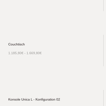
Couchtisch
1.185,80
€
-
1.669,80
€
Konsole Unica L - Konfiguration 02