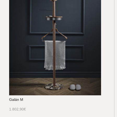
Galán M
1.802,90
€