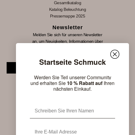
Gesamtkatalog
Katalog Beleuchtung
Pressemappe 2025
Newsletter
Melden Sie sich für unseren Newsletter
an, um Neuigkeiten, Informationen über
Sonderveranstaltungen und neue Produkteinführungen
Nomon-Produkte zu erhalten.
Startseite Schmuck
Abonnieren
Werden Sie Teil unserer Community
und erhalten Sie
10 % Rabatt auf
Ihren
nächsten Einkauf.
Name
E-Mail
Mit Unterstützung von ACCIÓ