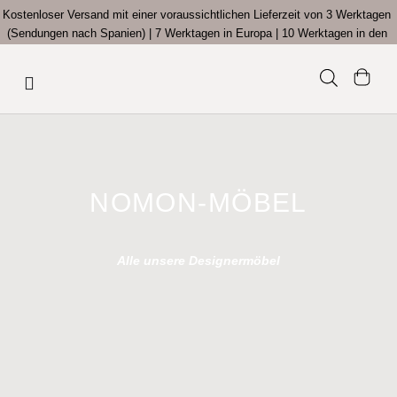
Kostenloser Versand mit einer voraussichtlichen Lieferzeit von 3 Werktagen
Offizieller
von
(Sendungen nach Spanien) | 7 Werktagen in Europa | 10 Werktagen in den
USA
Möbel
NOMON-MÖBEL
Alle unsere Designermöbel