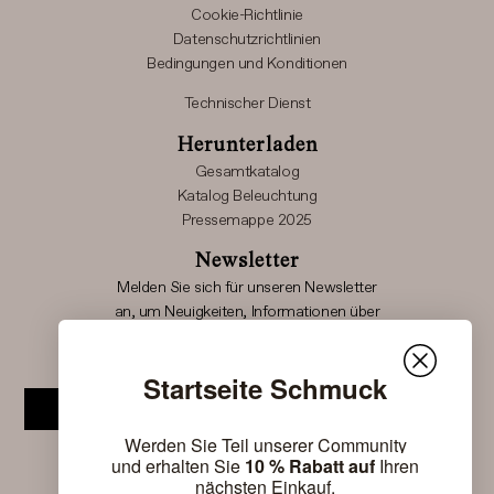
Cookie-Richtlinie
Datenschutzrichtlinien
Bedingungen und Konditionen
Technischer Dienst
Herunterladen
Gesamtkatalog
Katalog Beleuchtung
Pressemappe 2025
Newsletter
Melden Sie sich für unseren Newsletter
an, um Neuigkeiten, Informationen über
Sonderveranstaltungen und neue Produkteinführungen
Nomon-Produkte zu erhalten.
Startseite Schmuck
Abonnieren
Werden Sie Teil unserer Community
und erhalten Sie
10 % Rabatt auf
Ihren
nächsten Einkauf.