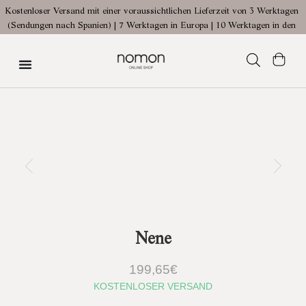
Kostenloser Versand mit einer voraussichtlichen Lieferzeit von 3 Werktagen
Offizieller
von
(Sendungen nach Spanien) | 7 Werktagen in Europa | 10 Werktagen in den
USA
Nene
199,65
€
KOSTENLOSER VERSAND