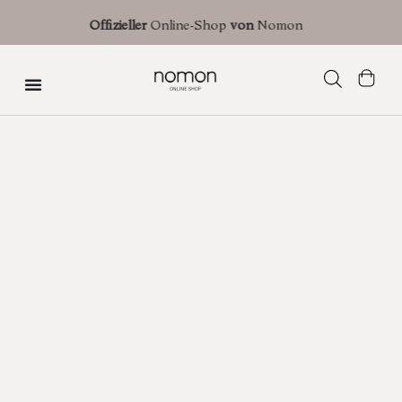
Kostenloser Versand mit einer voraussichtlichen Lieferzeit von 3 Werkta
Offizieller
Online-Shop
von
Nomon
(Sendungen nach Spanien) | 7 Werktagen in Europa | 10 Werktagen in d
USA