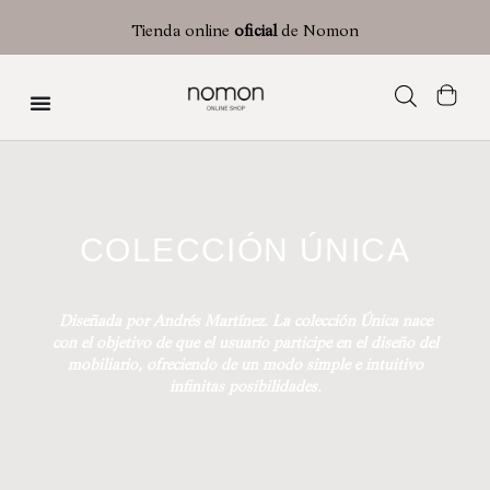
Tienda online
oficial
de Nomon
Colección Única
COLECCIÓN ÚNICA
Diseñada por Andrés Martínez. La colección Única nace
con el objetivo de que el usuario participe en el diseño del
mobiliario, ofreciendo de un modo simple e intuitivo
infinitas posibilidades.