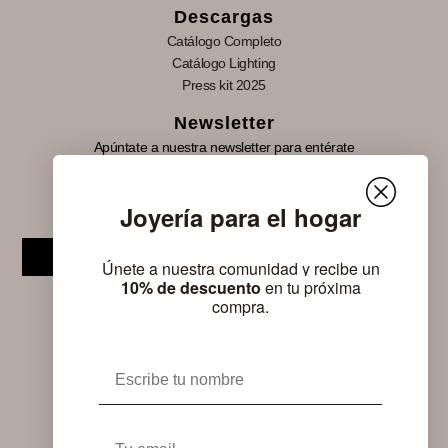
Descargas
Catálogo Completo
Catálogo Lighting
Press kit 2025
Newsletter
Apúntate a nuestra newsletter para entérate
de nuestras novedades, información sobre
eventos especiales y lanzamientos de nuevos
Joyería para el hogar
productos de Nomon.
Suscribirse
Únete a nuestra comunidad y recibe un
10% de descuento
en tu próxima
compra.
Nombre
Email