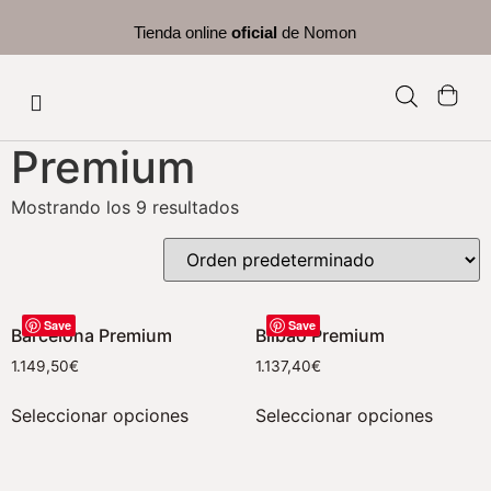
Tienda online
oficial
de Nomon
Premium
Mostrando los 9 resultados
Save
Save
Barcelona Premium
Bilbao Premium
1.149,50
€
1.137,40
€
Seleccionar opciones
Seleccionar opciones